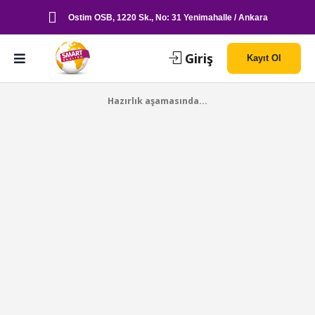
Ostim OSB, 1220 Sk., No: 31 Yenimahalle / Ankara
Giriş
Kayıt Ol
Hazırlık aşamasında...