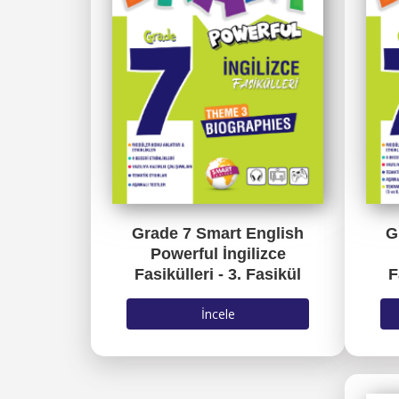
Grade 7 Smart English
G
Powerful İngilizce
Fasikülleri - 3. Fasikül
F
İncele