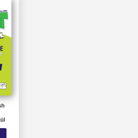
sh
kül