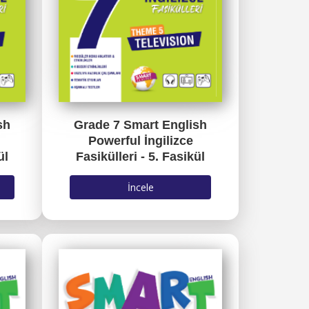
sh
Grade 7 Smart English
Powerful İngilizce
ül
Fasikülleri - 5. Fasikül
İncele