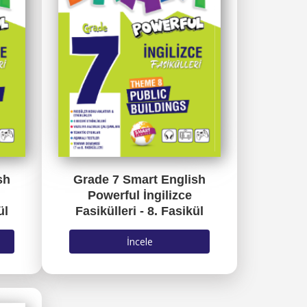
sh
Grade 7 Smart English
Powerful İngilizce
ül
Fasikülleri - 8. Fasikül
İncele