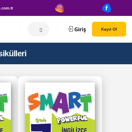
.com.tr
Giriş
Kayıt Ol
ikülleri