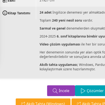
21x27 cm
EBAT
24 adet
İngilizce denemesi yer almaktadır
Kitap Tanıtımı
Toplam
240 yeni nesil soru
vardır.
Sarmal ve genel
denemelerden oluşmakta
2024-2025
6. sınıf kitaplarına
birebir
uyu
Video çözüm uygulaması
ile her bir soru
Her denemenin sonunda yer alan optik f
değerlendirilebilir ve sonuçlara anında ula
Akıllı tahta uygulaması
; Windows, Pardus,
kolaylaştırmak üzere hazırlanmıştır.
İncele
Çözümler
Akıllı Tahta (Windows)
Akıllı Tahta 