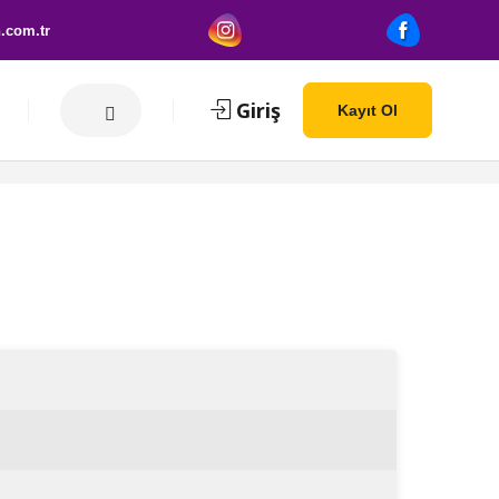
.com.tr
Giriş
Kayıt Ol