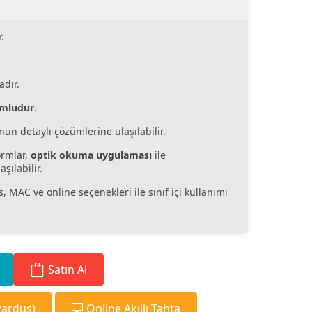
.
dır.
mludur
.
nun detaylı çözümlerine ulaşılabilir.
ormlar,
optik okuma uygulaması
ile
şılabilir.
 MAC ve online seçenekleri ile sınıf içi kullanımı
Satın Al
(Pardus)
Online Akıllı Tahta