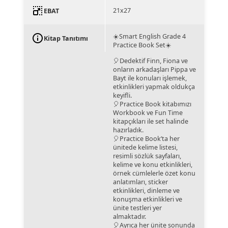
21x27
EBAT
☀️Smart English Grade 4
Kitap Tanıtımı
Practice Book Set☀️
🎈Dedektif Finn, Fiona ve
onların arkadaşları Pippa ve
Bayt ile konuları işlemek,
etkinlikleri yapmak oldukça
keyifli.
🎈Practice Book kitabımızı
Workbook ve Fun Time
kitapçıkları ile set halinde
hazırladık.
🎈Practice Book’ta her
ünitede kelime listesi,
resimli sözlük sayfaları,
kelime ve konu etkinlikleri,
örnek cümlelerle özet konu
anlatımları, sticker
etkinlikleri, dinleme ve
konuşma etkinlikleri ve
ünite testleri yer
almaktadır.
🎈Ayrıca her ünite sonunda