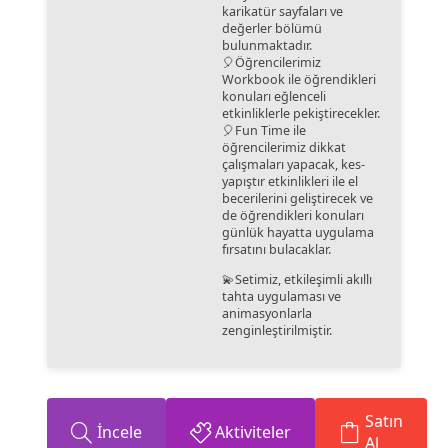
karikatür sayfaları ve
değerler bölümü
bulunmaktadır.
🎈Öğrencilerimiz
Workbook ile öğrendikleri
konuları eğlenceli
etkinliklerle pekiştirecekler.
🎈Fun Time ile
öğrencilerimiz dikkat
çalışmaları yapacak, kes-
yapıştır etkinlikleri ile el
becerilerini geliştirecek ve
de öğrendikleri konuları
günlük hayatta uygulama
fırsatını bulacaklar.
💫Setimiz, etkileşimli akıllı
tahta uygulaması ve
animasyonlarla
zenginleştirilmiştir.
Satın
İncele
Aktiviteler
Al