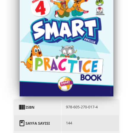
978-605-270-017-4
ISBN
144
SAYFA SAYISI